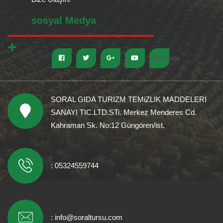
sosyal Medya
adfadada
SORAL GIDA TURIZM TEMiZLIK MADDELERI
SANAYI TIC.LTD.STi. Merkez Menderes Cd.
Kahraman Sk. No:12 Güngören/ist.
: 05324559744
:
info@soraltursu.com