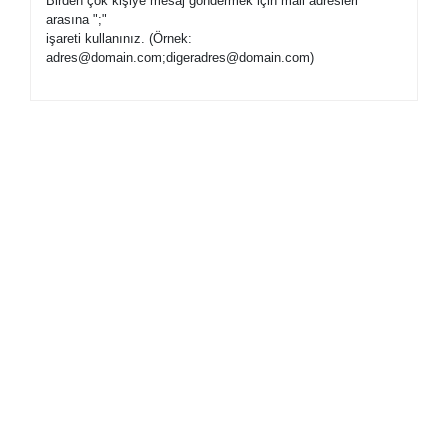
Birden çok kişiye mesaj göndermek için mail adresleri
arasına ";"
işareti kullanınız. (Örnek:
adres@domain.com
;
digeradres@domain.com
)